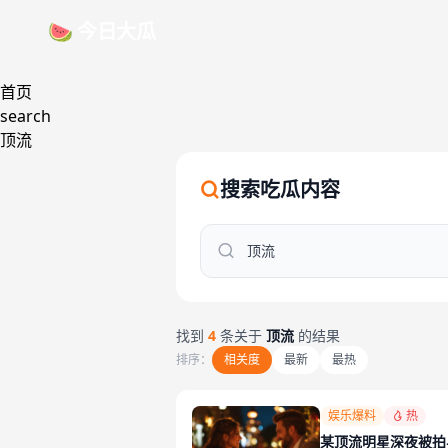
跳过导航
🍉 今日大瓜
首页
search
顶流
搜索吃瓜内容
找到
4
条关于
顶流
的结果
排序：
相关度
最新
最热
娱乐爆料
热
某顶流明星深夜被拍