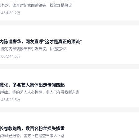
谈甚欢，离开时刻意回避镜头，粉丝炸锅热议
:45
89.2万
内陈设奢华，网友直呼"这才是真正的顶流"
，豪宅内部装修细节引发热议，估值超2亿
:00
44.6万
激化，多名艺人集体出走传闻四起
层换血，签约艺人人心惶惶，多人已在寻找新东家
:45
23.5万
长卷款跑路，数百名粉丝损失惨重
害粉丝已报警，警方正在追查当事人下落