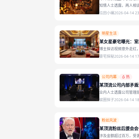
知情人士透露，两人相
瓜田小编
2026-04-14 23
明星生活
某女星豪宅曝光：室
博主探访视频意外走红
豪宅探秘
2026-04-14 17
公司内幕
热
某顶流公司内部矛盾
业内人士透露公司管理
娱圈探子
2026-04-14 18
粉丝风波
某顶流粉丝后援会会
涉及金额超过百万，受