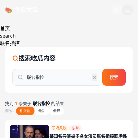
跳过导航
🍉 今日大瓜
首页
search
联名指控
搜索吃瓜内容
搜索
找到
1
条关于
联名指控
的结果
排序：
相关度
最新
最热
职场风波
热
某知名导演被多名女演员联名指控职场性