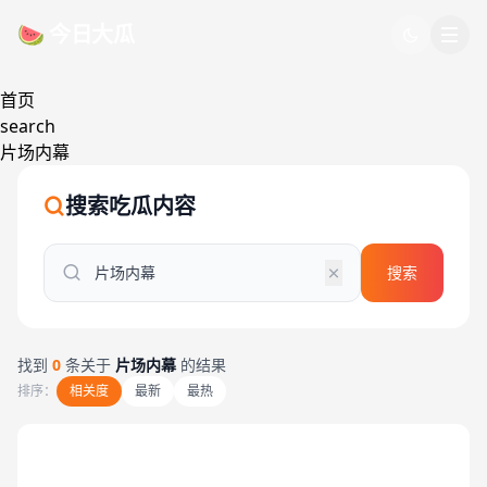
跳过导航
🍉 今日大瓜
首页
search
片场内幕
搜索吃瓜内容
搜索
找到
0
条关于
片场内幕
的结果
排序：
相关度
最新
最热