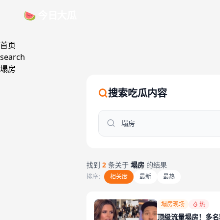
跳过导航
🍉 今日大瓜
首页
search
塌房
搜索吃瓜内容
找到
2
条关于
塌房
的结果
排序：
相关度
最新
最热
塌房现场
热
顶级流量塌房！多名