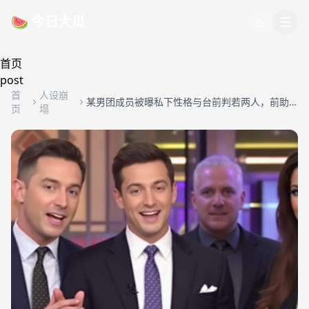
跳过导航
🍉 今日大瓜
首页
post
首
人设崩
某男团成员被曝私下性格与台前判若两人，前助理实名爆料
页
塌