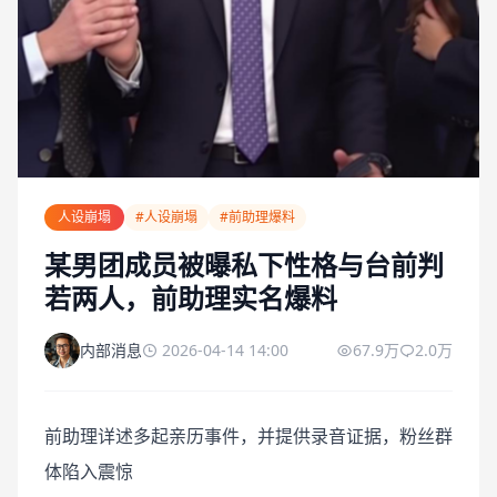
人设崩塌
#人设崩塌
#前助理爆料
某男团成员被曝私下性格与台前判
若两人，前助理实名爆料
内部消息
2026-04-14 14:00
67.9万
2.0万
前助理详述多起亲历事件，并提供录音证据，粉丝群
体陷入震惊