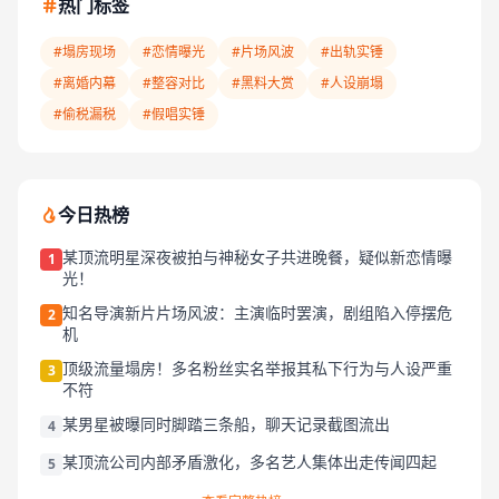
热门标签
#塌房现场
#恋情曝光
#片场风波
#出轨实锤
#离婚内幕
#整容对比
#黑料大赏
#人设崩塌
#偷税漏税
#假唱实锤
今日热榜
某顶流明星深夜被拍与神秘女子共进晚餐，疑似新恋情曝
1
光！
知名导演新片片场风波：主演临时罢演，剧组陷入停摆危
2
机
顶级流量塌房！多名粉丝实名举报其私下行为与人设严重
3
不符
某男星被曝同时脚踏三条船，聊天记录截图流出
4
某顶流公司内部矛盾激化，多名艺人集体出走传闻四起
5