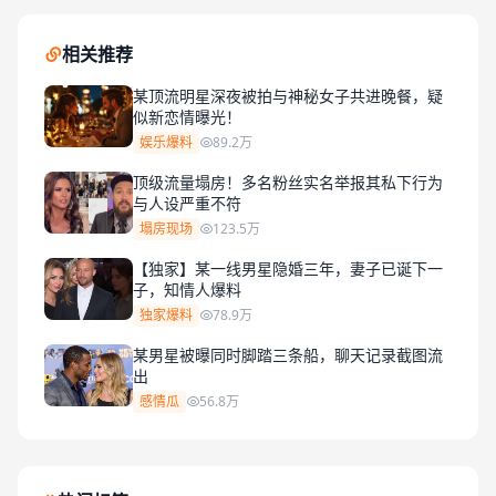
相关推荐
某顶流明星深夜被拍与神秘女子共进晚餐，疑
似新恋情曝光！
娱乐爆料
89.2万
顶级流量塌房！多名粉丝实名举报其私下行为
与人设严重不符
塌房现场
123.5万
【独家】某一线男星隐婚三年，妻子已诞下一
子，知情人爆料
独家爆料
78.9万
某男星被曝同时脚踏三条船，聊天记录截图流
出
感情瓜
56.8万