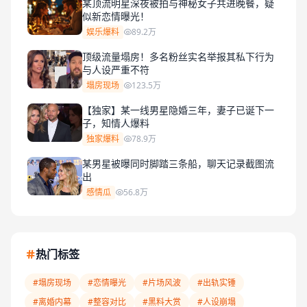
某顶流明星深夜被拍与神秘女子共进晚餐，疑
似新恋情曝光！
娱乐爆料
89.2万
顶级流量塌房！多名粉丝实名举报其私下行为
与人设严重不符
塌房现场
123.5万
【独家】某一线男星隐婚三年，妻子已诞下一
子，知情人爆料
独家爆料
78.9万
某男星被曝同时脚踏三条船，聊天记录截图流
出
感情瓜
56.8万
热门标签
#塌房现场
#恋情曝光
#片场风波
#出轨实锤
#离婚内幕
#整容对比
#黑料大赏
#人设崩塌