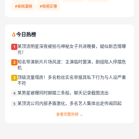
#偷税漏税
#假唱实锤
今日热榜
某顶流明星深夜被拍与神秘女子共进晚餐，疑似新恋情曝
1
光！
知名导演新片片场风波：主演临时罢演，剧组陷入停摆危
2
机
顶级流量塌房！多名粉丝实名举报其私下行为与人设严重
3
不符
某男星被曝同时脚踏三条船，聊天记录截图流出
4
某顶流公司内部矛盾激化，多名艺人集体出走传闻四起
5
查看完整热榜 →