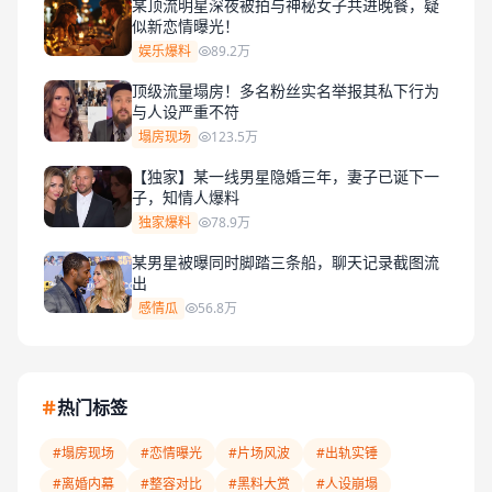
某顶流明星深夜被拍与神秘女子共进晚餐，疑
似新恋情曝光！
娱乐爆料
89.2万
顶级流量塌房！多名粉丝实名举报其私下行为
与人设严重不符
塌房现场
123.5万
【独家】某一线男星隐婚三年，妻子已诞下一
子，知情人爆料
独家爆料
78.9万
某男星被曝同时脚踏三条船，聊天记录截图流
出
感情瓜
56.8万
热门标签
#塌房现场
#恋情曝光
#片场风波
#出轨实锤
#离婚内幕
#整容对比
#黑料大赏
#人设崩塌