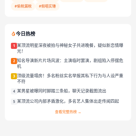
#偷税漏税
#假唱实锤
今日热榜
某顶流明星深夜被拍与神秘女子共进晚餐，疑似新恋情曝
1
光！
知名导演新片片场风波：主演临时罢演，剧组陷入停摆危
2
机
顶级流量塌房！多名粉丝实名举报其私下行为与人设严重
3
不符
某男星被曝同时脚踏三条船，聊天记录截图流出
4
某顶流公司内部矛盾激化，多名艺人集体出走传闻四起
5
查看完整热榜 →